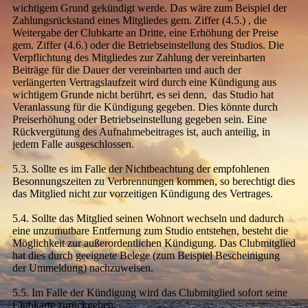
wichtigem Grund gekündigt werde. Das wäre zum Beispiel der
Zahlungsrückstand eines Mitgliedes gem. Ziffer (4.5.) , die
Weitergabe der Clubkarte an Dritte, eine Erhöhung der Preise
gem. Ziffer (4.6.) oder die Betriebseinstellung des Studios. Die
Verpflichtung des Mitgliedes zur Zahlung der vereinbarten
Beiträge für die Dauer der vereinbarten und auch der
verlängerten Vertragslaufzeit wird durch eine Kündigung aus
wichtigem Grunde nicht berührt, es sei denn, das Studio hat
Veranlassung für die Kündigung gegeben. Dies könnte durch
Preiserhöhung oder Betriebseinstellung gegeben sein. Eine
Rückvergütung des Aufnahmebeitrages ist, auch anteilig, in
jedem Falle ausgeschlossen.
5.3. Sollte es im Falle der Nichtbeachtung der empfohlenen
Besonnungszeiten zu Verbrennungen kommen, so berechtigt dies
das Mitglied nicht zur vorzeitigen Kündigung des Vertrages.
5.4. Sollte das Mitglied seinen Wohnort wechseln und dadurch
eine unzumutbare Entfernung zum Studio entstehen, besteht die
Möglichkeit zur außerordentlichen Kündigung. Das Clubmitglied
hat dies durch geeignete Belege (zum Beispiel Bescheinigung
der Ummeldung) nachzuweisen.
5.5. Im Falle der Kündigung wird das Clubmitglied sofort seine
Clubkarte zurückgeben.