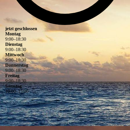
jetzt geschlossen
Montag
9
:
00
–
18
:
30
Dienstag
9
:
00
–
18
:
30
Mittwoch
9
:
00
–
18
:
30
Donnerstag
9
:
00
–
18
:
30
Freitag
9
:
00
–
18
:
30
Samstag
10
:
00
–
15
:
00