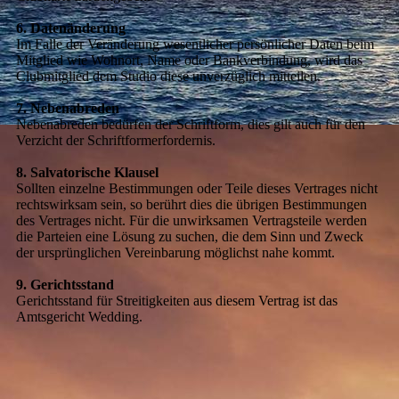
6. Datenänderung
Im Falle der Veränderung wesentlicher persönlicher Daten beim
Mitglied wie Wohnort, Name oder Bankverbindung, wird das
Clubmitglied dem Studio diese unverzüglich mitteilen.
7. Nebenabreden
Nebenabreden bedürfen der Schriftform, dies gilt auch für den
Verzicht der Schriftformerfordernis.
8. Salvatorische Klausel
Sollten einzelne Bestimmungen oder Teile dieses Vertrages nicht
rechtswirksam sein, so berührt dies die übrigen Bestimmungen
des Vertrages nicht. Für die unwirksamen Vertragsteile werden
die Parteien eine Lösung zu suchen, die dem Sinn und Zweck
der ursprünglichen Vereinbarung möglichst nahe kommt.
9. Gerichtsstand
Gerichtsstand für Streitigkeiten aus diesem Vertrag ist das
Amtsgericht Wedding.