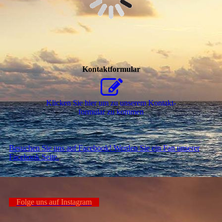
Nutzen Sie unseren interaktiven La­ge­plan,
um zu uns zu finden
Kontaktformular
Klicken Sie hier um zu unserem Kon­takt­
for­mu­lar zu kommen
Besuchen Sie uns auf Facebook! Werden Sie ein Fan unserer
Facebook Seite.
Folge uns auf Instagram