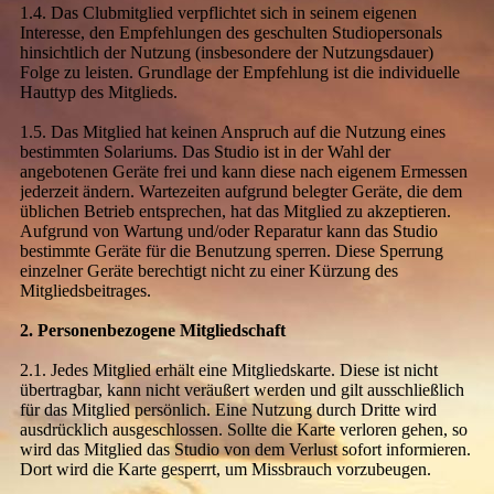
1.4. Das Clubmitglied verpflichtet sich in seinem eigenen
Interesse, den Empfehlungen des geschulten Studiopersonals
hinsichtlich der Nutzung (insbesondere der Nutzungsdauer)
Folge zu leisten. Grundlage der Empfehlung ist die individuelle
Hauttyp des Mitglieds.
1.5. Das Mitglied hat keinen Anspruch auf die Nutzung eines
bestimmten Solariums. Das Studio ist in der Wahl der
angebotenen Geräte frei und kann diese nach eigenem Ermessen
jederzeit ändern. Wartezeiten aufgrund belegter Geräte, die dem
üblichen Betrieb entsprechen, hat das Mitglied zu akzeptieren.
Aufgrund von Wartung und/oder Reparatur kann das Studio
bestimmte Geräte für die Benutzung sperren. Diese Sperrung
einzelner Geräte berechtigt nicht zu einer Kürzung des
Mitgliedsbeitrages.
2. Personenbezogene Mitgliedschaft
2.1. Jedes Mitglied erhält eine Mitgliedskarte. Diese ist nicht
übertragbar, kann nicht veräußert werden und gilt ausschließlich
für das Mitglied persönlich. Eine Nutzung durch Dritte wird
ausdrücklich ausgeschlossen. Sollte die Karte verloren gehen, so
wird das Mitglied das Studio von dem Verlust sofort informieren.
Dort wird die Karte gesperrt, um Missbrauch vorzubeugen.