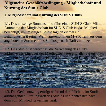
Allgemeine Geschäftsbedingung - Mitgliedschaft und
Nutzung des Sun´s Club
1. Mitgliedschaft und Nutzung des SUN`S Clubs.
1.1. Das umseitige Sonnenstudio führt einen SUN`S Club. Mit
Aufnahme der Mitgliedschaft im SUN`S Club ist das Mitglied
berechtigt, im umseitigen Studio täglich einmal ein
Bräunungsgerät seiner Wahl, ausgenommen Mystic Tan, aus dem
angebotenen Sortiment des Studios je nach Tarif zu nutzen.
1.2. Das Studio ist berechtigt, die Verwaltung des Clubs
inklusive des Einzuges der Mitgliedsbeiträge und aller daraus
resultierenden Aufgaben an einen administrativen Dienstleister
seiner Wahl zu übertragen und abzutreten, sofern hierdurch dem
Clubmitglied keine zusätzlichen Kosten entstehen. Diese
Einschränkung gilt nicht bei eventuellen Leistungsstörungen, die
das Mitglied zu vertreten hat.
Das Studio kann Mitgliedschaften auch ohne Angabe von
Gründen ablehnen.
1.3. Die Gerätenutzung erfolgt während der üblichen, im Studio
aushängenden Öffnungszeit des Studios und richtet sich nach
dem vom Mitglied gewählten Tarif.