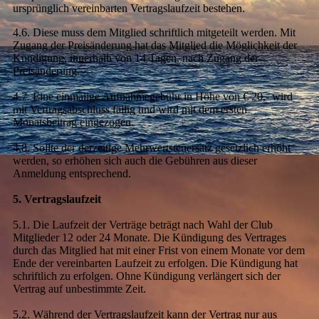
ursprünglich vereinbarten Vertragslaufzeit bestehen.
4.6. Diese muss dem Mitglied schriftlich mitgeteilt werden. Mit
Zugang der Preisänderung hat das Mitglied die Möglichkeit der
Kündigung, innerhalb von 14 Tagen, nach Zugang der
Preisänderung.
4.7. Eine einmalige Aufnahmegebühr in Höhe von € 20,- wird
mit Vertragsabschluss fällig und wird mit dem ersten
Monatsbeitrag eingezogen.
4.8. Sollte der derzeitige Mehrwertsteuersatz gesetzlich erhöht
werden, s
o erhöhen sich auch die Gebühren aus dieser
Anmeldung entsprechend.
5. Vertragslaufzeit
5.1. Die Laufzeit der Verträge beträgt nach Wahl der Club
Mitglieder 12 oder 24 Monate. Die Kündigung des Vertrages
durch das Mitglied hat mit einer Frist von einem Monate vor dem
Ende der vereinbarten Laufzeit zu erfolgen. Die Kündigung hat
schriftlich zu erfolgen. Ohne Kündigung verlängert sich der
Vertrag auf unbestimmte Zeit.
5.2. Während der Vertragslaufzeit kann der Vertrag nur aus