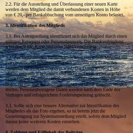
2.2. Für die Ausstellung und Überlassung einer neuen Karte
werden dem Mitglied die damit verbundenen Kosten in Höhe
von € 20,- per Bankabbuchung vom umseitigen Konto belastet.
3. Identifikation des Mitglieds
3.1. Bei Antragstellung identifiziert sich das Mitglied durch einen
gültigen Reisepass oder Personalausweis. Die Bankverbindung
wird durch EC-Karte und/oder Bankkarte belegt.
3.2. Zur fortlaufenden Identifikation wird von jedem Mitglied ein
Foto erstellt, das zusammen mit den persönlichen Daten des
Mitglieds im System hinterlegt wird. Die Daten werden vom
Studio vertraulich behandelt und nicht an Dritte weitergegeben.
Das Mitglied ist ausdrücklich damit einverstanden, dass die
Daten für etwaige Inkassomaßnahmen an Dritte gegeben werden
dürfen. Personenbezogene Daten werden nach dem Ende des
Vertrages und erfolgreichem Forderungseinzug gelöscht.
3.3. Sollte sich eine bessere Alternative zur Identifikation des
Mitgliedes als das Foto ergeben, so ist bereits jetzt die
Genehmigung zur Systemumstellung erteilt, sofern dem Mitglied
daraus keine weiteren Kosten entstehen.
4. Zahlung und Fälligkeit der Beiträge