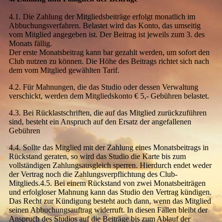
4.1. Die Zahlung der Mitgliedsbeiträge erfolgt monatlich im
Abbuchungsverfahren. Belastet wird das Konto, das umseitig
vom Mitglied angegeben ist. Der Beitrag ist jeweils zum 3. des
Monats fällig.
Der erste Monatsbeitrag kann bar gezahlt werden, um sofort den
Club nutzen zu können. Die Höhe des Beitrags richtet sich nach
dem vom Mitglied gewählten Tarif.
4.2. Für Mahnungen, die das Studio oder dessen Verwaltung
verschickt, werden dem Mitgliedskonto € 5,- Gebühren belastet.
4.3. Bei Rücklastschriften, die auf das Mitglied zurückzuführen
sind, besteht ein Anspruch auf den Ersatz der angefallenen
Gebühren
4.4. Sollte das Mitglied mit der Zahlung eines Monatsbeitrags in
Rückstand geraten, so wird das Studio die Karte bis zum
vollständigen Zahlungsausgleich sperren. Hierdurch endet weder
der Vertrag noch die Zahlungsverpflichtung des Club-
Mitglieds.
4.5. Bei einem Rückstand von zwei Monatsbeiträgen
und erfolgloser Mahnung kann das Studio den Vertrag kündigen.
Das Recht zur Kündigung besteht auch dann, wenn das Mitglied
seinen Abbuchungsauftrag widerruft. In diesen Fällen bleibt der
Anspruch des Studios auf die Beiträge bis zum Ablauf der